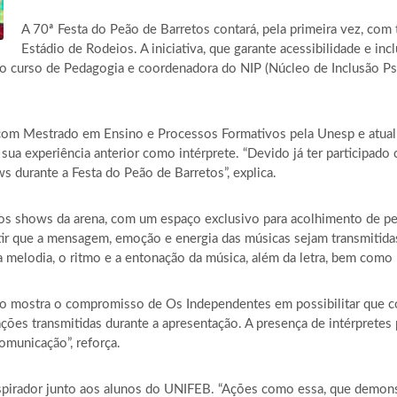
A 70ª Festa do Peão de Barretos contará, pela primeira vez, com
Estádio de Rodeios. A iniciativa, que garante acessibilidade e inc
e do curso de Pedagogia e coordenadora do NIP (Núcleo de Inclusão P
 com Mestrado em Ensino e Processos Formativos pela Unesp e atu
 sua experiência anterior como intérprete. “Devido já ter participad
 durante a Festa do Peão de Barretos”, explica.
nos shows da arena, com um espaço exclusivo para acolhimento de pe
ntir que a mensagem, emoção e energia das músicas sejam transmitida
 a melodia, o ritmo e a entonação da música, além da letra, bem como
ação mostra o compromisso de Os Independentes em possibilitar que 
ações transmitidas durante a apresentação. A presença de intérpretes
omunicação”, reforça.
nspirador junto aos alunos do UNIFEB. “Ações como essa, que demonst