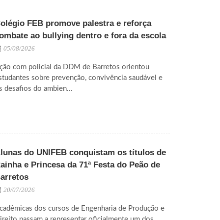
olégio FEB promove palestra e reforça
ombate ao bullying dentro e fora da escola
05/08/2026
ção com policial da DDM de Barretos orientou
studantes sobre prevenção, convivência saudável e
s desafios do ambien...
lunas do UNIFEB conquistam os títulos de
ainha e Princesa da 71ª Festa do Peão de
arretos
20/07/2026
cadêmicas dos cursos de Engenharia de Produção e
ireito passam a representar oficialmente um dos