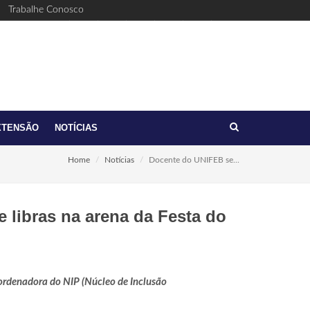
Trabalhe Conosco
Facebook
Youtube
Twitter
Linkedin
Instagram
(17)
feb@feb.br
3321-
6411
XTENSÃO
NOTÍCIAS
Home
Notícias
Docente do UNIFEB se...
 libras na arena da Festa do
oordenadora do NIP (Núcleo de Inclusão