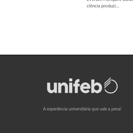
ciência produzi...
A experiência universitária que vale a pena!