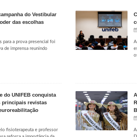
campanha do Vestibular
C
poder das escolhas
c
s para a prova presencial foi
A
va de imprensa reunindo
e
o
te do UNIFEB conquista
A
principais revistas
R
euroreabilitação
B
o fisioterapeuta e professor
A
sa reforça a importância da
D