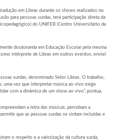
 tradução em Libras durante os shows realizados no
lusão para pessoas surdas, terá participação direta da
sicopedagógico) do UNIFEB (Centro Universitário da
almente doutoranda em Educação Escolar pela mesma
o como intérprete de Libras em outros eventos, enviei
ssoas surdas, denominado Setor Libras. O trabalho,
s, uma vez que interpretar música ao vivo exige
 lidar com a dinâmica de um show ao vivo”, pontua.
compreendam a letra das músicas, percebam a
 permite que as pessoas surdas se sintam incluídas e
ram o respeito e a valorização da cultura surda,