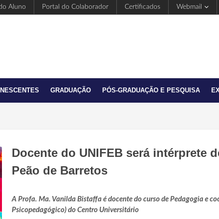
 do Aluno
Portal do Colaborador
Certificados
Webmail
ANESCENTES
GRADUAÇÃO
PÓS-GRADUAÇÃO E PESQUISA
E
Docente do UNIFEB será intérprete de
Peão de Barretos
A Profa. Ma. Vanilda Bistaffa é docente do curso de Pedagogia e c
Psicopedagógico) do Centro Universitário