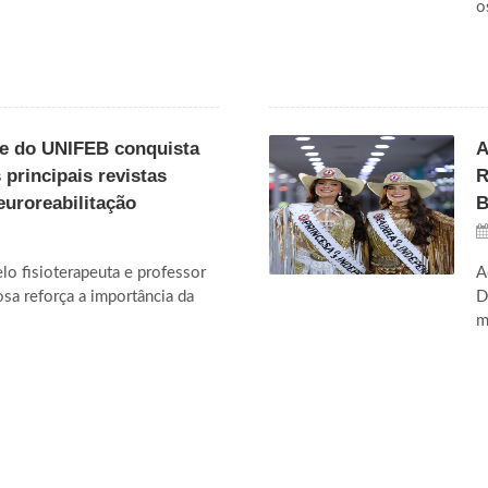
o
te do UNIFEB conquista
A
principais revistas
R
euroreabilitação
B
o fisioterapeuta e professor
A
sa reforça a importância da
D
m