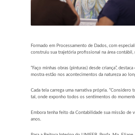
Formado em Processamento de Dados, com especiali
construiu sua trajetória profissional na área contábi
“Faço minhas obras (pinturas) desde criança”, destaca
mostra estão nos acontecimentos da natureza ao long
Cada tela carrega uma narrativa própria. “Consider
tal, onde exponho todos os sentimentos do momento”
Embora tenha feito da Contabilidade sua missão de v
anos.
Para a Reitora Interina do UNIFEB, Profa. Ma. Eliane