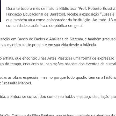
Durante todo o mês de maio, a Biblioteca “Prof. Roberto Rossi Z
Fundação Educacional de Barretos), recebe a exposição “Luzes e 
que também atua como colaborador da instituição. Ao todo, 18 ob
comunidade acadêmica e do público em geral.
zação em Banco de Dados e Análises de Sistema, e também graduad
l, mas mantém a arte presente em sua vida desde a infância.
 o artista, que encontrou nas Artes Plásticas uma forma de expressão 
o do tempo, enquanto as inspirações nascem dos eventos da história
o todas as obras especiais, mesmo porque todo quadro tem uma histó
, ressalta Manoel.
ida, a pintura se consolidou como seu hobby e espaço de criação, pa
 Araújo Cardoso da Silva Santana, que esteve presente na abertura d