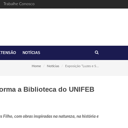
Trabalhe Conosco
Facebook
Youtube
Twitter
Linkedin
Instagram
(17)
feb@feb.br
3321-
6411
XTENSÃO
NOTÍCIAS
Home
Notícias
Exposição “Luzes e S...
orma a Biblioteca do UNIFEB
 Filho, com obras inspiradas na natureza, na história e