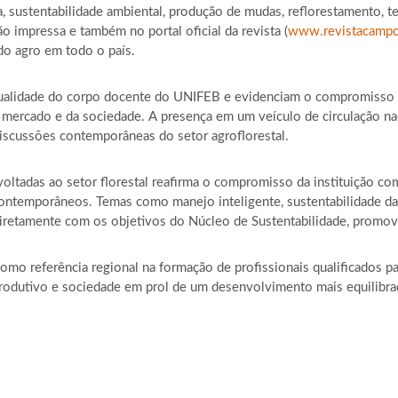
ra, sustentabilidade ambiental, produção de mudas, reflorestamento, t
 impressa e também no portal oficial da revista (
www.revistacampo
o agro em todo o país.
ualidade do corpo docente do UNIFEB e evidenciam o compromisso in
rcado e da sociedade. A presença em um veículo de circulação nacion
scussões contemporâneas do setor agroflorestal.
voltadas ao setor florestal reafirma o compromisso da instituição 
ntemporâneos. Temas como manejo inteligente, sustentabilidade das 
diretamente com os objetivos do Núcleo de Sustentabilidade, promov
mo referência regional na formação de profissionais qualificados pa
 produtivo e sociedade em prol de um desenvolvimento mais equilibra