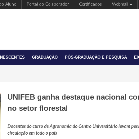
 do Aluno
Portal do Colaborador
Certificados
Webmail
ANESCENTES
GRADUAÇÃO
PÓS-GRADUAÇÃO E PESQUISA
E
UNIFEB ganha destaque nacional co
no setor florestal
Docentes do curso de Agronomia do Centro Universitário levam pesqu
circulação em todo o país