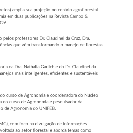
etos) amplia sua projeção no cenário agroflorestal
nomia em duas publicações na Revista Campo &
026.
 pelos professores Dr. Claudinei da Cruz, Dra.
endências que vêm transformando o manejo de florestas
ria da Dra. Nathalia Garlich e do Dr. Claudinei da
anejos mais inteligentes, eficientes e sustentáveis
ntal do curso de Agronomia e coordenadora do Núcleo
gia do curso de Agronomia e pesquisador da
curso de Agronomia do UNIFEB.
(MG), com foco na divulgação de informações
é voltada ao setor florestal e aborda temas como