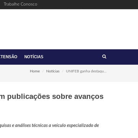
Trabalhe Conosco
Facebook
Youtube
Twitter
Linkedin
Instagram
(17)
feb@feb.br
3321-
6411
XTENSÃO
NOTÍCIAS
Home
Notícias
UNIFEB ganha destaqu...
m publicações sobre avanços
isas e análises técnicas a veículo especializado de