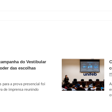
campanha do Vestibular
C
poder das escolhas
c
s para a prova presencial foi
A
va de imprensa reunindo
e
o