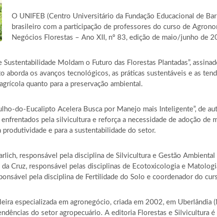
O UNIFEB (Centro Universitário da Fundação Educacional de Barr
brasileiro com a participação de professores do curso de Agro
Negócios Florestas – Ano XII, nº 83, edição de maio/junho de 2
 Sustentabilidade Moldam o Futuro das Florestas Plantadas”, assinado
exto aborda os avanços tecnológicos, as práticas sustentáveis e as t
 agrícola quanto para a preservação ambiental.
lho-do-Eucalipto Acelera Busca por Manejo mais Inteligente”, de auto
 enfrentados pela silvicultura e reforça a necessidade de adoção de m
 produtividade e para a sustentabilidade do setor.
Garlich, responsável pela disciplina de Silvicultura e Gestão Ambie
i da Cruz, responsável pelas disciplinas de Ecotoxicologia e Matolo
 responsável pela disciplina de Fertilidade do Solo e coordenador do 
eira especializada em agronegócio, criada em 2002, em Uberlândia 
endências do setor agropecuário. A editoria Florestas e Silvicultura 