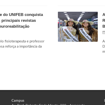
te do UNIFEB conquista
A
principais revistas
R
euroreabilitação
B
o fisioterapeuta e professor
A
sa reforça a importância da
D
m
Campus