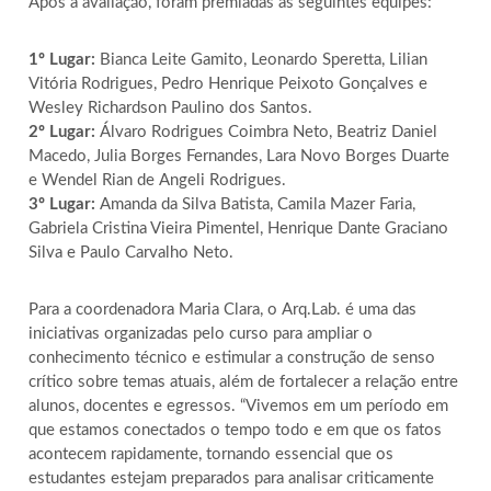
Após a avaliação, foram premiadas as seguintes equipes:
1º Lugar:
Bianca Leite Gamito, Leonardo Speretta, Lilian
Vitória Rodrigues, Pedro Henrique Peixoto Gonçalves e
Wesley Richardson Paulino dos Santos.
2º Lugar:
Álvaro Rodrigues Coimbra Neto, Beatriz Daniel
Macedo, Julia Borges Fernandes, Lara Novo Borges Duarte
e Wendel Rian de Angeli Rodrigues.
3º Lugar:
Amanda da Silva Batista, Camila Mazer Faria,
Gabriela Cristina Vieira Pimentel, Henrique Dante Graciano
Silva e Paulo Carvalho Neto.
Para a coordenadora Maria Clara, o Arq.Lab. é uma das
iniciativas organizadas pelo curso para ampliar o
conhecimento técnico e estimular a construção de senso
crítico sobre temas atuais, além de fortalecer a relação entre
alunos, docentes e egressos. “Vivemos em um período em
que estamos conectados o tempo todo e em que os fatos
acontecem rapidamente, tornando essencial que os
estudantes estejam preparados para analisar criticamente