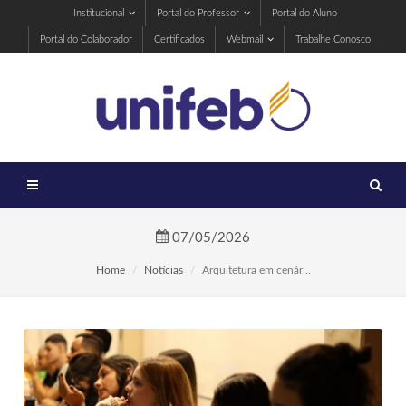
Institucional
Portal do Professor
Portal do Aluno
Portal do Colaborador
Certificados
Webmail
Trabalhe Conosco
07/05/2026
Home
Notícias
Arquitetura em cenár...