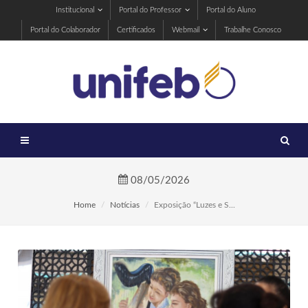
Institucional
Portal do Professor
Portal do Aluno
Portal do Colaborador
Certificados
Webmail
Trabalhe Conosco
08/05/2026
Home
Notícias
Exposição “Luzes e S...