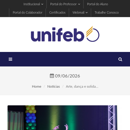
Institucional
Portal do Professor
Portal do Aluno
Portal do Colaborador
Certificados
Webmail
Trabalhe Conosco
09/06/2026
Home
Notícias
Arte, dança e solida...