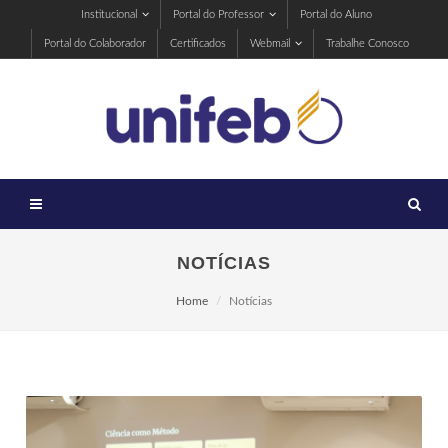
Institucional
Portal do Professor
Portal do Aluno
Portal do Colaborador
Certificados
Webmail
Trabalhe Conosco
NOTÍCIAS
Home
Notícias