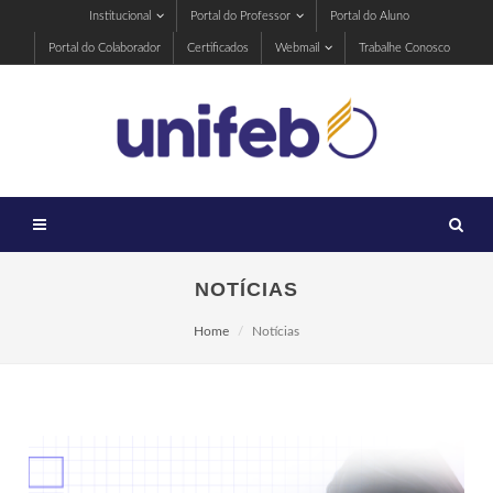
Institucional
Portal do Professor
Portal do Aluno
Portal do Colaborador
Certificados
Webmail
Trabalhe Conosco
NOTÍCIAS
Home
Notícias