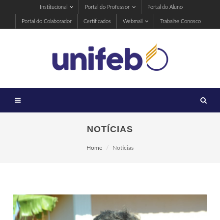
Institucional
Portal do Professor
Portal do Aluno
Portal do Colaborador
Certificados
Webmail
Trabalhe Conosco
NOTÍCIAS
Home
Notícias